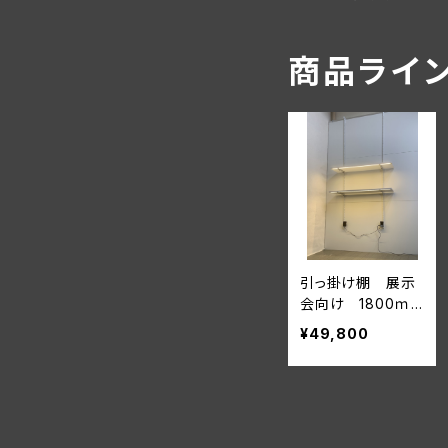
商品ライ
引っ掛け棚 展示
会向け 1800ｍ
ｍタイプ(照明付き
¥49,800
棚板2枚付き)