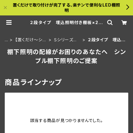
置くだけで取り付けが完了する、楽チンで便利なLED棚照
明
２段タイプ 埋込照明付き棚板×2枚
＋棚板 | a-bamboo
H
【置くだけ～シリ
Ｓシリーズ 3
２段タイプ 埋込照
O
ーズ】金属什器
0ｃｍ板・埋込
明付き棚板×2枚＋
棚下照明の配線がお困りのあなたへ シン
M
用セット
タイプ
棚板
E
プル棚下照明のご提案
商品ラインナップ
該当する商品が見つかりませんでした。