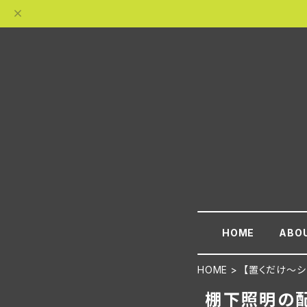
HOME
ABO
HOME
【置くだけ～シ
棚下照明の