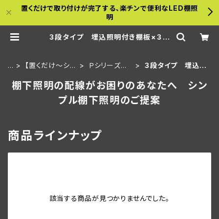
置くだけで取り付けが完了する、楽チンで便利なLED棚照
明
３段タイプ 埋込照明付き棚板×３枚
＋棚板 | a-bamboo
H
【置くだけ～シリ
Ｐシリーズ 3
３段タイプ 埋込照
O
ーズ】金属什器
0ｃｍ板・埋込
明付き棚板×３枚＋
棚下照明の配線がお困りのあなたへ シン
M
用セット
タイプ
棚板
E
プル棚下照明のご提案
商品ラインナップ
該当する商品が見つかりませんでした。