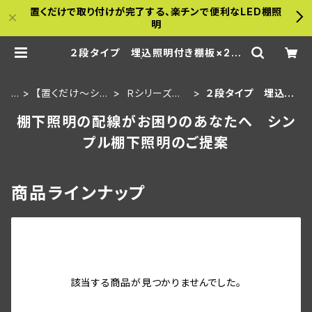
置くだけで取り付けが完了する、楽チンで便利なLED棚照
明
２段タイプ 埋込照明付き棚板×2枚
＋棚板 | a-bamboo
H
【置くだけ～シリ
Ｒシリーズ 3
２段タイプ 埋込照
O
ーズ】金属什器
0ｃｍ板・埋込
明付き棚板×2枚＋
棚下照明の配線がお困りのあなたへ シン
M
用セット
タイプ
棚板
E
プル棚下照明のご提案
商品ラインナップ
該当する商品が見つかりませんでした。