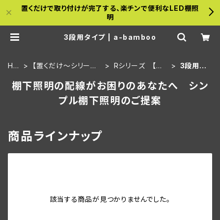
置くだけで取り付けが完了する、楽チンで便利なLED棚照
明
3段用タイプ | a-bamboo
HO
【置くだけ～シリーズ】
Rシリーズ 【既
3段用タ
ME
壁面セット
存】タイプ
イプ
棚下照明の配線がお困りのあなたへ シン
プル棚下照明のご提案
商品ラインナップ
該当する商品が見つかりませんでした。