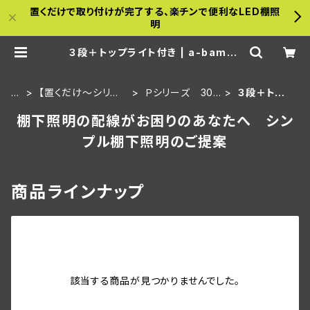
置くだけで取り付けが完了する、楽チンで便利なLED棚照
明
３段＋トップライト付き | a-bambo
o
H
【置くだけ～シリー
Ｐシリーズ 30ｃ
３段＋トップ
O
ズ】金属什器用セッ
ｍ板・埋込タイプ
ライト付き
棚下照明の配線がお困りのあなたへ シン
M
ト
E
プル棚下照明のご提案
商品ラインナップ
該当する商品が見つかりませんでした。