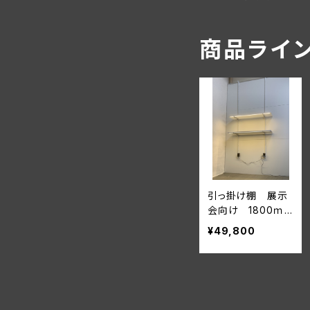
商品ライ
引っ掛け棚 展示
会向け 1800ｍ
ｍタイプ(照明付き
¥49,800
棚板2枚付き)