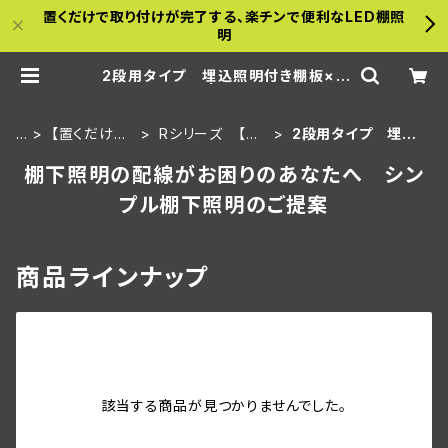
置くだけで取り付けが完了する、楽チンで便利なLED棚照
明
2段用タイプ 埋込照明付き棚板×2
枚＋棚板 | a-bamboo
H
【置くだけ～
Rシリーズ 【新
2段用タイプ 埋込
O
シリーズ】壁
規】30ｃｍ板・埋
照明付き棚板×2枚
棚下照明の配線がお困りのあなたへ シン
M
面セット
込タイプ
＋棚板
E
プル棚下照明のご提案
商品ラインナップ
該当する商品が見つかりませんでした。