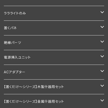
600ｍｍ以下
1200ｍｍ
900mm
600ｍｍ
ララライトのみ
900ｍｍ以下
600ｍｍ以下
1200ｍｍ
900ｍｍ
600ｍｍ
置くパネ
1200ｍｍ以下
900ｍｍ以下
600mm以下
1200ｍｍ
900ｍｍ
棚板幅600×奥行200ｍｍ
絶縁パーツ
1200ｍｍ以下
900mm以下
600ｍｍ以下
1200ｍｍ
棚板幅600×奥行250ｍｍ
シングルタイプ
電源挿入ユニット
1200mm以下
900ｍｍ以下
600ｍｍ以下
棚板幅900×奥行200ｍｍ
ダブルタイプ
通常型
ACアダプター
1200ｍｍ以下
900ｍｍ以下
棚板幅900×奥行250ｍｍ
絶縁引掛けタイプ
調光器付き
業務用
【置くだけ～シリーズ】木製什器用セット
1200ｍｍ以下
棚板幅1200×奥行200ｍｍ
家庭用向け
2段セット
【置くだけ～シリーズ】金属什器用セット