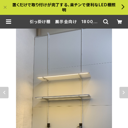
置くだけで取り付けが完了する、楽チンで便利なLED棚照
明
引っ掛け棚 展示会向け 1800ｍ
ｍタイプ(照明付き棚板2枚付き) | a-
bamboo