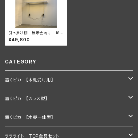
引っ掛け棚 展示会向け 180
0ｍｍタイプ(照明付き棚板2枚
¥49,800
付き)
CATEGORY
置くピカ 【木棚受け用】
600ｍｍ
置くピカ 【ガラス型】
900ｍｍ
600ｍｍ
置くピカ 【木棚一体型】
1200ｍｍ
900ｍｍ
600mm
ララライト TOP金具セット