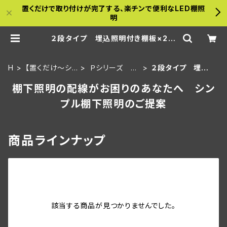
置くだけで取り付けが完了する、楽チンで便利なLED棚照
明
２段タイプ 埋込照明付き棚板×2枚
＋棚板 | a-bamboo
H
【置くだけ～シリ
Ｐシリーズ 30
２段タイプ 埋込
O
ーズ】金属什器
ｃｍ板・置くピ
照明付き棚板×2枚
棚下照明の配線がお困りのあなたへ シン
M
用セット
カタイプ
＋棚板
E
プル棚下照明のご提案
商品ラインナップ
該当する商品が見つかりませんでした。