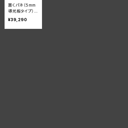
置くパネ（５mm
導光板タイプ）棚
板幅1200×200
¥39,290
ｍｍ