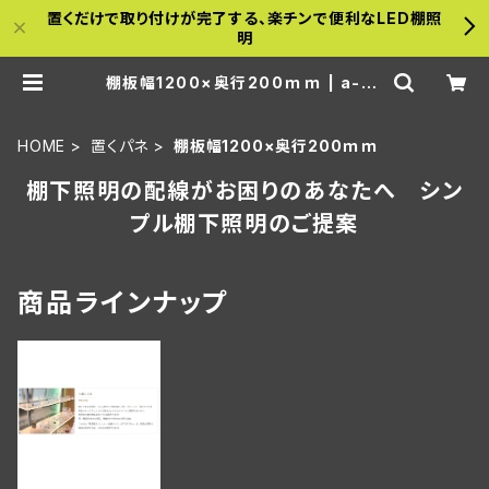
置くだけで取り付けが完了する、楽チンで便利なLED棚照
明
棚板幅1200×奥行200ｍｍ | a-ba
mboo
HOME
置くパネ
棚板幅1200×奥行200ｍｍ
棚下照明の配線がお困りのあなたへ シン
プル棚下照明のご提案
商品ラインナップ