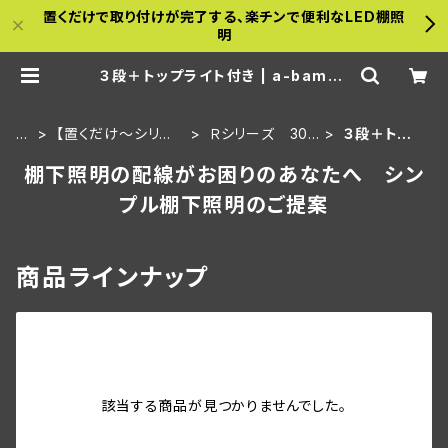
置くだけで取り付けが完了する、楽チンで便利なLED棚照
明
３段＋トップライト付き | a-bambo
o
H
【置くだけ～シリー
Ｒシリーズ 30ｃ
３段＋トップ
O
ズ】金属什器用セッ
ｍ板・埋込タイプ
ライト付き
棚下照明の配線がお困りのあなたへ シン
M
ト
E
プル棚下照明のご提案
商品ラインナップ
該当する商品が見つかりませんでした。