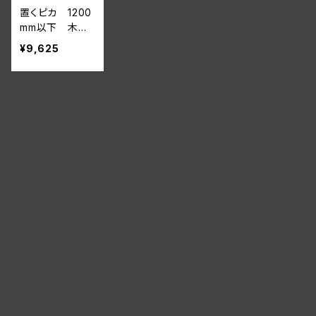
置くピカ 1200
mm以下 木棚
用 【サイズオー
¥9,625
ダー】