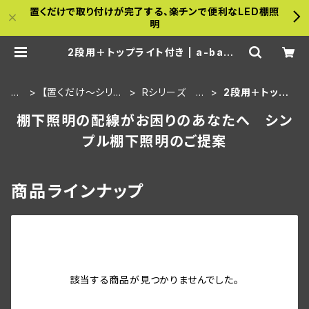
置くだけで取り付けが完了する、楽チンで便利なLED棚照
明
2段用＋トップライト付き | a-bamb
oo
H
【置くだけ～シリー
Rシリーズ
2段用＋トップ
O
ズ】壁面セット
【既存】タイプ
ライト付き
棚下照明の配線がお困りのあなたへ シン
ME
プル棚下照明のご提案
商品ラインナップ
該当する商品が見つかりませんでした。