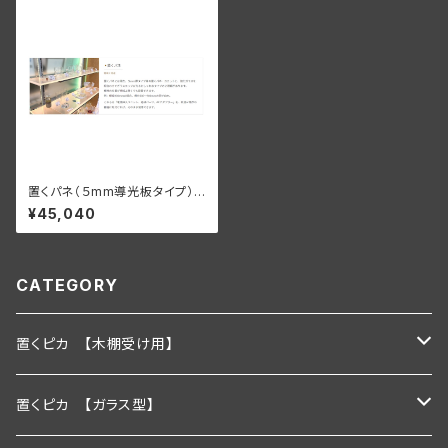
置くパネ（５mm導光板タイプ）
棚板幅1200×250ｍｍ
¥45,040
CATEGORY
置くピカ 【木棚受け用】
600ｍｍ
置くピカ 【ガラス型】