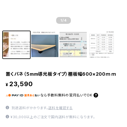
1
/4
置くパネ（５mm導光板タイプ）棚板幅600×200ｍｍ
23,590
¥
なら
手数料無料の
翌月払いでOK
別途送料がかかります。
送料を確認する
¥30,000以上のご注文で国内送料が無料になります。