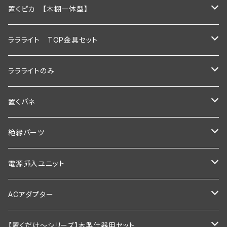
900ｍｍ
600ｍｍ
置くピカ 【木棚一体型】
1200ｍｍ
900ｍｍ
600mm
ララライト TOP金具セット
600ｍｍ以下
1200ｍｍ
900mm
600ｍｍ
ララライトのみ
900ｍｍ以下
600ｍｍ以下
1200ｍｍ
900ｍｍ
600ｍｍ
置くパネ
1200ｍｍ以下
900ｍｍ以下
600mm以下
1200ｍｍ
900ｍｍ
棚板幅600×奥行200ｍｍ
絶縁パーツ
1200ｍｍ以下
900mm以下
600ｍｍ以下
1200ｍｍ
棚板幅600×奥行250ｍｍ
シングルタイプ
電源挿入ユニット
1200mm以下
900ｍｍ以下
600ｍｍ以下
棚板幅900×奥行200ｍｍ
ダブルタイプ
通常型
ACアダプター
1200ｍｍ以下
900ｍｍ以下
棚板幅900×奥行250ｍｍ
絶縁引掛けタイプ
調光器付き
業務用
【置くだけ～シリーズ】木製什器用セット