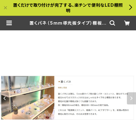
置くだけで取り付けが完了する、楽チンで便利なLED棚照
明
置くパネ（５mm導光板タイプ）棚板幅
600×200ｍｍ | a-bamboo