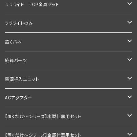
1200ｍｍ
900ｍｍ
600mm
ララライト TOP金具セット
600ｍｍ以下
1200ｍｍ
900mm
600ｍｍ
ララライトのみ
900ｍｍ以下
600ｍｍ以下
1200ｍｍ
900ｍｍ
600ｍｍ
置くパネ
1200ｍｍ以下
900ｍｍ以下
600mm以下
1200ｍｍ
900ｍｍ
棚板幅600×奥行200ｍｍ
絶縁パーツ
1200ｍｍ以下
900mm以下
600ｍｍ以下
1200ｍｍ
棚板幅600×奥行250ｍｍ
シングルタイプ
電源挿入ユニット
1200mm以下
900ｍｍ以下
600ｍｍ以下
棚板幅900×奥行200ｍｍ
ダブルタイプ
通常型
ACアダプター
1200ｍｍ以下
900ｍｍ以下
棚板幅900×奥行250ｍｍ
絶縁引掛けタイプ
調光器付き
業務用
【置くだけ～シリーズ】木製什器用セット
1200ｍｍ以下
棚板幅1200×奥行200ｍｍ
家庭用向け
2段セット
【置くだけ～シリーズ】金属什器用セット