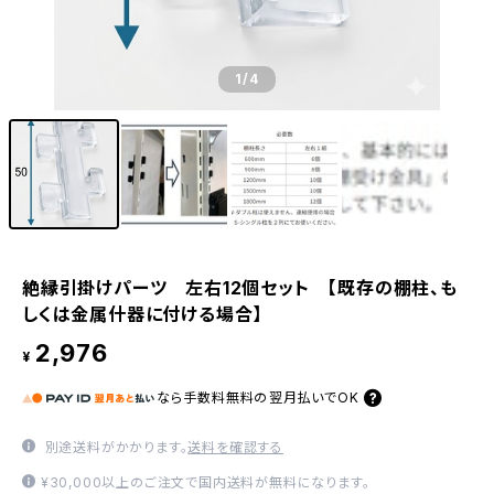
1
/4
絶縁引掛けパーツ 左右12個セット 【既存の棚柱、も
しくは金属什器に付ける場合】
2,976
¥
なら
手数料無料の
翌月払いでOK
別途送料がかかります。
送料を確認する
¥30,000以上のご注文で国内送料が無料になります。