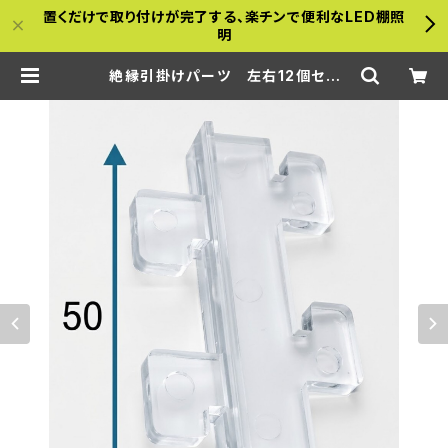
置くだけで取り付けが完了する、楽チンで便利なLED棚照
明
絶縁引掛けパーツ 左右12個セッ
ト 【既存の棚柱、もしくは金属什器に
付ける場合】 | a-bamboo