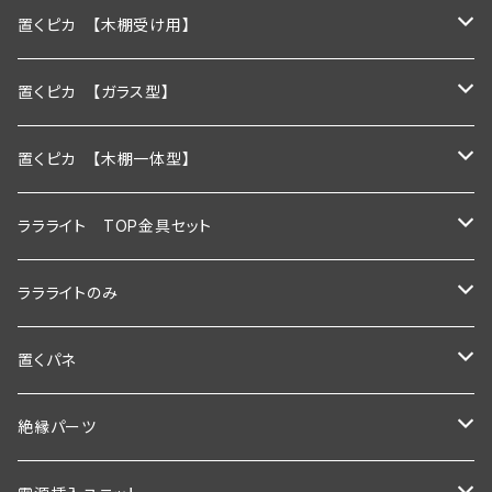
置くピカ 【木棚受け用】
600ｍｍ
置くピカ 【ガラス型】
900ｍｍ
600ｍｍ
置くピカ 【木棚一体型】
1200ｍｍ
900ｍｍ
600mm
ララライト TOP金具セット
600ｍｍ以下
1200ｍｍ
900mm
600ｍｍ
ララライトのみ
900ｍｍ以下
600ｍｍ以下
1200ｍｍ
900ｍｍ
600ｍｍ
置くパネ
1200ｍｍ以下
900ｍｍ以下
600mm以下
1200ｍｍ
900ｍｍ
棚板幅600×奥行200ｍｍ
絶縁パーツ