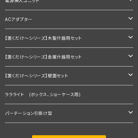
1200ｍｍ以下
900mm以下
600ｍｍ以下
1200ｍｍ
棚板幅600×奥行250ｍｍ
シングルタイプ
電源挿入ユニット
1200mm以下
900ｍｍ以下
600ｍｍ以下
棚板幅900×奥行200ｍｍ
ダブルタイプ
通常型
ACアダプター
1200ｍｍ以下
900ｍｍ以下
棚板幅900×奥行250ｍｍ
絶縁引掛けタイプ
調光器付き
業務用
【置くだけ～シリーズ】木製什器用セット
1200ｍｍ以下
棚板幅1200×奥行200ｍｍ
家庭用向け
2段セット
【置くだけ～シリーズ】金属什器用セット
棚板幅1200×奥行250ｍｍ
2段セット＋トップライト付き
Ｒシリーズ 30ｃｍ板・置くピカタイプ
【置くだけ～シリーズ】壁面セット
２段タイプ 埋込照明付き棚板×2枚＋棚板
3段セット
Ｒシリーズ 30ｃｍ板・埋込タイプ
Rシリーズ 【既存】タイプ
ララライト (ボックス、ショーケース用)
３段タイプ 埋込照明付き棚板×３枚＋棚板
２段タイプ 埋込照明付き棚板×2枚＋棚板
2段用タイプ
３段セット＋トップライト付き
Ｓシリーズ 30ｃｍ板・置くピカタイプ
Rシリーズ 【新規】30ｃｍ板・埋込タイプ
パーテーション引掛け型
３段＋トップライト付き
３段タイプ 埋込照明付き棚板×３枚＋棚板
2段用＋トップライト付き
２段タイプ 埋込照明付き棚板×2枚＋棚板
2段用タイプ 埋込照明付き棚板×2枚＋棚板
Ｓシリーズ 30ｃｍ板・埋込タイプ
Ｓシリーズ 【既存】タイプ
1800ｍｍタイプ(照明付き棚板2枚付き)