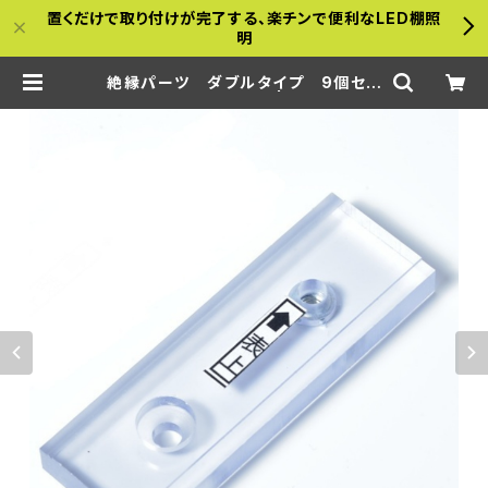
置くだけで取り付けが完了する、楽チンで便利なLED棚照
明
絶縁パーツ ダブルタイプ 9個セッ
ト【壁面に付ける場合】 | a-bamboo