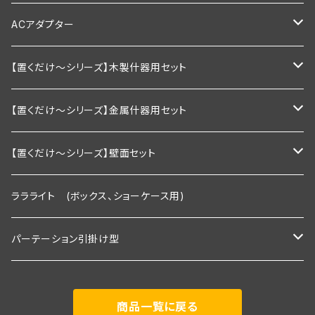
1200mm以下
900ｍｍ以下
600ｍｍ以下
棚板幅900×奥行200ｍｍ
ダブルタイプ
通常型
ACアダプター
1200ｍｍ以下
900ｍｍ以下
棚板幅900×奥行250ｍｍ
絶縁引掛けタイプ
調光器付き
業務用
【置くだけ～シリーズ】木製什器用セット
1200ｍｍ以下
棚板幅1200×奥行200ｍｍ
家庭用向け
2段セット
【置くだけ～シリーズ】金属什器用セット
棚板幅1200×奥行250ｍｍ
2段セット＋トップライト付き
Ｒシリーズ 30ｃｍ板・置くピカタイプ
【置くだけ～シリーズ】壁面セット
２段タイプ 埋込照明付き棚板×2枚＋棚板
3段セット
Ｒシリーズ 30ｃｍ板・埋込タイプ
Rシリーズ 【既存】タイプ
ララライト (ボックス、ショーケース用)
３段タイプ 埋込照明付き棚板×３枚＋棚板
２段タイプ 埋込照明付き棚板×2枚＋棚板
2段用タイプ
３段セット＋トップライト付き
Ｓシリーズ 30ｃｍ板・置くピカタイプ
Rシリーズ 【新規】30ｃｍ板・埋込タイプ
パーテーション引掛け型
３段＋トップライト付き
３段タイプ 埋込照明付き棚板×３枚＋棚板
2段用＋トップライト付き
２段タイプ 埋込照明付き棚板×2枚＋棚板
2段用タイプ 埋込照明付き棚板×2枚＋棚板
Ｓシリーズ 30ｃｍ板・埋込タイプ
Ｓシリーズ 【既存】タイプ
1800ｍｍタイプ(照明付き棚板2枚付き)
商品一覧に戻る