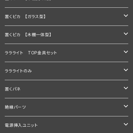
600ｍｍ
置くピカ 【ガラス型】
900ｍｍ
600ｍｍ
置くピカ 【木棚一体型】
1200ｍｍ
900ｍｍ
600mm
ララライト TOP金具セット
600ｍｍ以下
1200ｍｍ
900mm
600ｍｍ
ララライトのみ
900ｍｍ以下
600ｍｍ以下
1200ｍｍ
900ｍｍ
600ｍｍ
置くパネ
1200ｍｍ以下
900ｍｍ以下
600mm以下
1200ｍｍ
900ｍｍ
棚板幅600×奥行200ｍｍ
絶縁パーツ
1200ｍｍ以下
900mm以下
600ｍｍ以下
1200ｍｍ
棚板幅600×奥行250ｍｍ
シングルタイプ
電源挿入ユニット