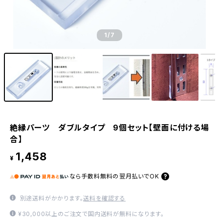
1
/7
絶縁パーツ ダブルタイプ 9個セット【壁面に付ける場
合】
1,458
¥
なら
手数料無料の
翌月払いでOK
別途送料がかかります。
送料を確認する
¥30,000以上のご注文で国内送料が無料になります。