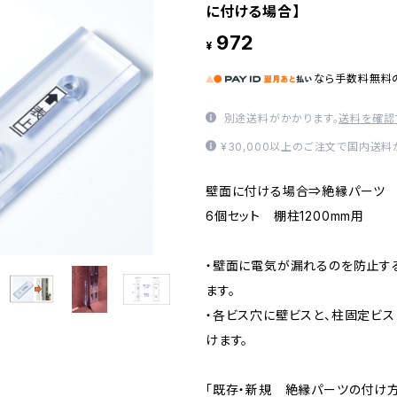
に付ける場合】
972
¥
なら
手数料無料
別途送料がかかります。
送料を確認
¥30,000以上のご注文で国内送料
壁面に付ける場合⇒絶縁パー
6個セット 棚柱1200mm用
・壁面に電気が漏れるのを防止す
ます。
・各ビス穴に壁ビスと、柱固定ビス
けます。
「既存・新規 絶縁パーツの付け方