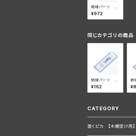
絶縁パーツ ダ
ブルタイプ 6個
¥972
セット【壁面に付
ける場合】
同じカテゴリの商品
絶縁パーツ ダ
絶
ブルタイプ 単
ブ
¥162
¥
品【壁面に付け
セ
る場合】
け
CATEGORY
置くピカ 【木棚受け用】