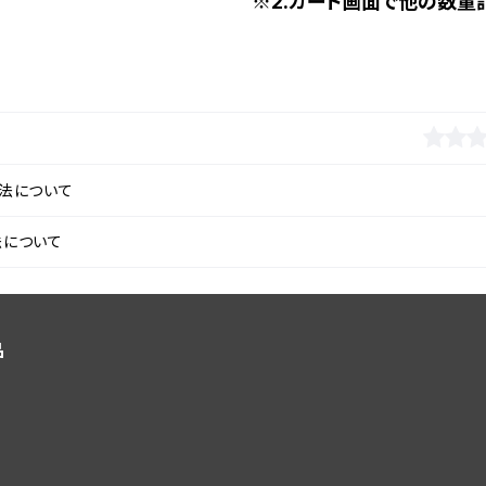
※2.カート画面で他の数量
法について
法について
品