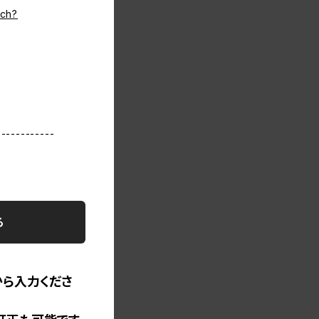
tch?
------------
る
から入力くださ