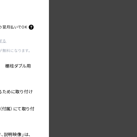
の
翌月払いでOK
する
が無料になります。
ツ 棚柱ダブル用
るために取り付け
（付属）にて取り付
、説明映像」は、