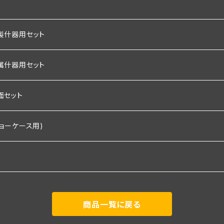
ｍｍ
ｍｍ
製什器用セット
ｍｍ
属什器用セット
ｍｍ
付き
置くピカタイプ
面セット
板×2枚＋棚板
埋込タイプ
プ
ショーケース用)
板×３枚＋棚板
板×2枚＋棚板
付き
置くピカタイプ
ｃｍ板・埋込タイプ
板×３枚＋棚板
板×2枚＋棚板
棚板×2枚＋棚板
埋込タイプ
プ
付き棚板2枚付き)
商品一覧に戻る
板×３枚＋棚板
棚板×3枚＋棚板
板×2枚＋棚板
置くピカタイプ
ｃｍ板・埋込タイプ
タイプ(照明付き棚板3枚付き)