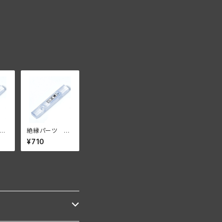
シ
絶縁パーツ シ
プ
ングルタイプ ５
¥710
付
個セット【壁面に
付ける場合】