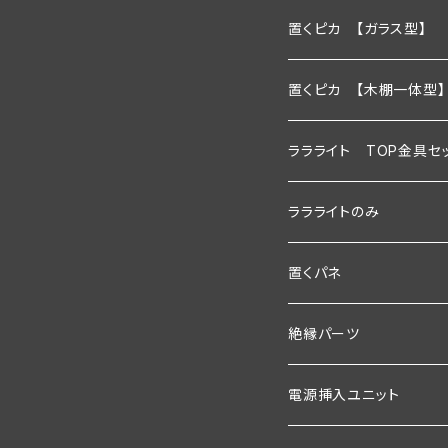
600ｍｍ
置くピカ 【ガラス型】
900ｍｍ
600ｍｍ
置くピカ 【木棚一体型】
1200ｍｍ
900ｍｍ
600mm
ララライト TOP金具セ
600ｍｍ以下
1200ｍｍ
900mm
600ｍｍ
ララライトのみ
900ｍｍ以下
600ｍｍ以下
1200ｍｍ
900ｍｍ
600ｍｍ
置くパネ
1200ｍｍ以下
900ｍｍ以下
600mm以下
1200ｍｍ
900ｍｍ
棚板幅600×奥行200
絶縁パーツ
1200ｍｍ以下
900mm以下
600ｍｍ以下
1200ｍｍ
棚板幅600×奥行250
シングルタイプ
電源挿入ユニット