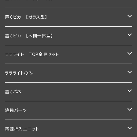
600ｍｍ
置くピカ 【ガラス型】
900ｍｍ
600ｍｍ
置くピカ 【木棚一体型】
1200ｍｍ
900ｍｍ
600mm
ララライト TOP金具セット
600ｍｍ以下
1200ｍｍ
900mm
600ｍｍ
ララライトのみ
900ｍｍ以下
600ｍｍ以下
1200ｍｍ
900ｍｍ
600ｍｍ
置くパネ
1200ｍｍ以下
900ｍｍ以下
600mm以下
1200ｍｍ
900ｍｍ
棚板幅600×奥行200ｍｍ
絶縁パーツ
1200ｍｍ以下
900mm以下
600ｍｍ以下
1200ｍｍ
棚板幅600×奥行250ｍｍ
シングルタイプ
電源挿入ユニット