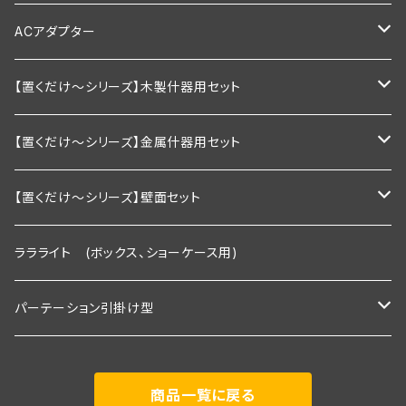
1200mm以下
900ｍｍ以下
600ｍｍ以下
棚板幅900×奥行200ｍｍ
ダブルタイプ
通常型
ACアダプター
1200ｍｍ以下
900ｍｍ以下
棚板幅900×奥行250ｍｍ
絶縁引掛けタイプ
調光器付き
業務用
【置くだけ～シリーズ】木製什器用セット
1200ｍｍ以下
棚板幅1200×奥行200ｍｍ
家庭用向け
2段セット
【置くだけ～シリーズ】金属什器用セット
棚板幅1200×奥行250ｍｍ
2段セット＋トップライト付き
Ｒシリーズ 30ｃｍ板・置くピカタイプ
【置くだけ～シリーズ】壁面セット
２段タイプ 埋込照明付き棚板×2枚＋棚板
3段セット
Ｒシリーズ 30ｃｍ板・埋込タイプ
Rシリーズ 【既存】タイプ
ララライト (ボックス、ショーケース用)
３段タイプ 埋込照明付き棚板×３枚＋棚板
２段タイプ 埋込照明付き棚板×2枚＋棚板
2段用タイプ
３段セット＋トップライト付き
Ｓシリーズ 30ｃｍ板・置くピカタイプ
Rシリーズ 【新規】30ｃｍ板・埋込タイプ
パーテーション引掛け型
３段＋トップライト付き
３段タイプ 埋込照明付き棚板×３枚＋棚板
2段用＋トップライト付き
２段タイプ 埋込照明付き棚板×2枚＋棚板
2段用タイプ 埋込照明付き棚板×2枚＋棚板
Ｓシリーズ 30ｃｍ板・埋込タイプ
Ｓシリーズ 【既存】タイプ
1800ｍｍタイプ(照明付き棚板2枚付き)
商品一覧に戻る