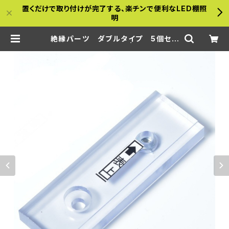
置くだけで取り付けが完了する、楽チンで便利なLED棚照
明
絶縁パーツ ダブルタイプ 5個セッ
ト【壁面に付ける場合】 | a-bamboo