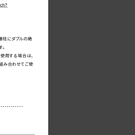
tch?
の棚柱にダブルの絶
す。
を使用する場合は、
組み合わせてご使
------------