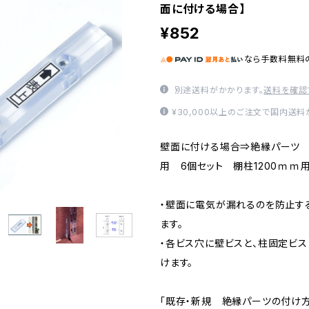
面に付ける場合】
¥852
なら
手数料無料
別途送料がかかります。
送料を確認
¥30,000以上のご注文で国内送料
壁面に付ける場合⇒絶縁パーツ
用 6個セット 棚柱1200ｍｍ
・壁面に電気が漏れるのを防止す
ます。
・各ビス穴に壁ビスと、柱固定ビス
けます。
「既存・新規 絶縁パーツの付け方