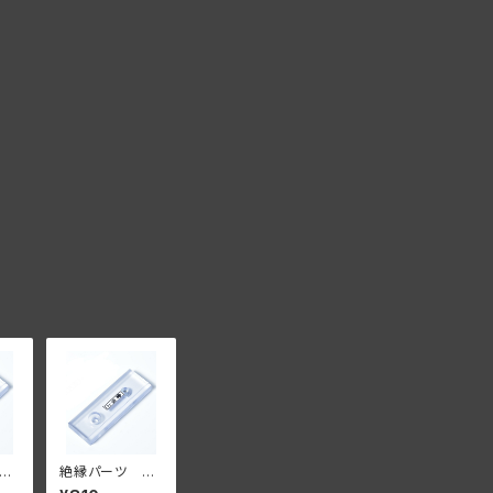
ダ
絶縁パーツ ダ
単
ブルタイプ 5個