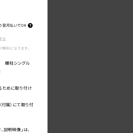
の
翌月払いでOK
する
が無料になります。
 棚柱シングル
用
るために取り付け
（付属）にて取り付
、説明映像」は、