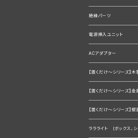
1200ｍｍ以下
900ｍｍ以下
600mm以下
1200ｍｍ
900ｍｍ
棚板幅600×奥行200
絶縁パーツ
1200ｍｍ以下
900mm以下
600ｍｍ以下
1200ｍｍ
棚板幅600×奥行250
シングルタイプ
電源挿入ユニット
1200mm以下
900ｍｍ以下
600ｍｍ以下
棚板幅900×奥行200
ダブルタイプ
通常型
ACアダプター
1200ｍｍ以下
900ｍｍ以下
棚板幅900×奥行250
絶縁引掛けタイプ
調光器付き
業務用
【置くだけ～シリーズ】木
1200ｍｍ以下
棚板幅1200×奥行200
家庭用向け
2段セット
【置くだけ～シリーズ】金
棚板幅1200×奥行250
2段セット＋トップライト
Ｒシリーズ 30ｃｍ板・
【置くだけ～シリーズ】壁
２段タイプ 埋込照明付き棚
3段セット
Ｒシリーズ 30ｃｍ板・
Rシリーズ 【既存】タイ
ララライト (ボックス、