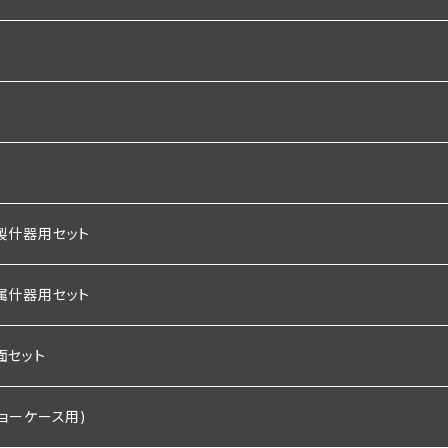
ｍｍ
ｍｍ
ｍｍ
ｍｍ
製什器用セット
ｍｍ
属什器用セット
ｍｍ
付き
置くピカタイプ
面セット
板×2枚＋棚板
埋込タイプ
プ
ショーケース用)