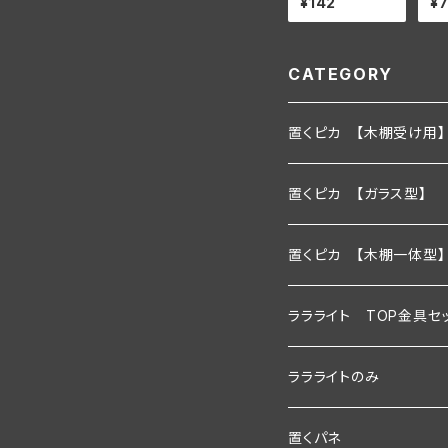
¥142
¥
単品【壁面に付
個
ける場合】
付
CATEGORY
置くピカ 【木棚受け用】
600ｍｍ
置くピカ 【ガラス型】
900ｍｍ
600ｍｍ
置くピカ 【木棚一体型】
1200ｍｍ
900ｍｍ
600mm
ララライト TOP金具セ
600ｍｍ以下
1200ｍｍ
900mm
600ｍｍ
ララライトのみ
900ｍｍ以下
600ｍｍ以下
1200ｍｍ
900ｍｍ
600ｍｍ
置くパネ