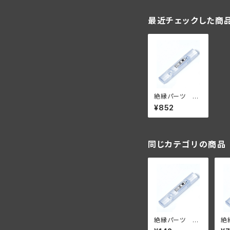
最近チェックした商
絶縁パーツ シ
ングルタイプ 6
¥852
個セット【壁面に
付ける場合】
同じカテゴリの商品
絶縁パーツ シ
絶
ングルタイプ
ン