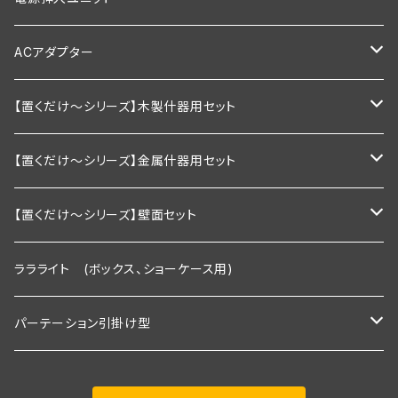
1200mm以下
900ｍｍ以下
600ｍｍ以下
棚板幅900×奥行200ｍｍ
ダブルタイプ
通常型
ACアダプター
1200ｍｍ以下
900ｍｍ以下
棚板幅900×奥行250ｍｍ
絶縁引掛けタイプ
調光器付き
業務用
【置くだけ～シリーズ】木製什器用セット
1200ｍｍ以下
棚板幅1200×奥行200ｍｍ
家庭用向け
2段セット
【置くだけ～シリーズ】金属什器用セット
棚板幅1200×奥行250ｍｍ
2段セット＋トップライト付き
Ｒシリーズ 30ｃｍ板・置くピカタイプ
【置くだけ～シリーズ】壁面セット
２段タイプ 埋込照明付き棚板×2枚＋棚板
3段セット
Ｒシリーズ 30ｃｍ板・埋込タイプ
Rシリーズ 【既存】タイプ
ララライト (ボックス、ショーケース用)
３段タイプ 埋込照明付き棚板×３枚＋棚板
２段タイプ 埋込照明付き棚板×2枚＋棚板
2段用タイプ
３段セット＋トップライト付き
Ｓシリーズ 30ｃｍ板・置くピカタイプ
Rシリーズ 【新規】30ｃｍ板・埋込タイプ
パーテーション引掛け型
３段＋トップライト付き
３段タイプ 埋込照明付き棚板×３枚＋棚板
2段用＋トップライト付き
２段タイプ 埋込照明付き棚板×2枚＋棚板
2段用タイプ 埋込照明付き棚板×2枚＋棚板
Ｓシリーズ 30ｃｍ板・埋込タイプ
Ｓシリーズ 【既存】タイプ
1800ｍｍタイプ(照明付き棚板2枚付き)