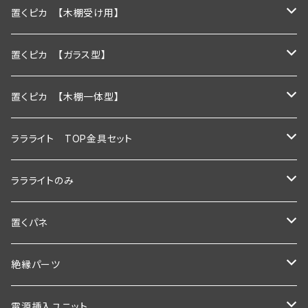
置くピカ 【木棚受け用】
600ｍｍ
置くピカ 【ガラス型】
900ｍｍ
600ｍｍ
置くピカ 【木棚一体型】
1200ｍｍ
900ｍｍ
600mm
ララライト TOP金具セット
600ｍｍ以下
1200ｍｍ
900mm
600ｍｍ
ララライトのみ
900ｍｍ以下
600ｍｍ以下
1200ｍｍ
900ｍｍ
600ｍｍ
置くパネ
1200ｍｍ以下
900ｍｍ以下
600mm以下
1200ｍｍ
900ｍｍ
棚板幅600×奥行200ｍｍ
絶縁パーツ
1200ｍｍ以下
900mm以下
600ｍｍ以下
1200ｍｍ
棚板幅600×奥行250ｍｍ
シングルタイプ
電源挿入ユニット