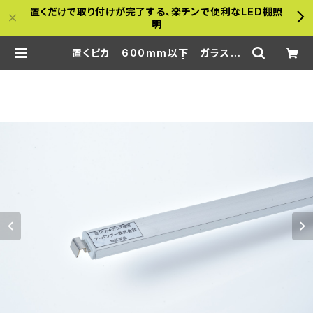
置くだけで取り付けが完了する、楽チンで便利なLED棚照
明
置くピカ 600mm以下 ガラス棚
用 【サイズオーダー】 | a-bambo
o