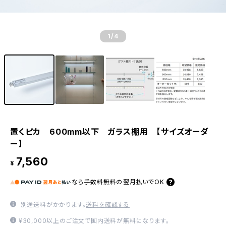
1
/4
置くピカ 600mm以下 ガラス棚用 【サイズオーダ
ー】
7,560
¥
なら
手数料無料の
翌月払いでOK
別途送料がかかります。
送料を確認する
¥30,000以上のご注文で国内送料が無料になります。