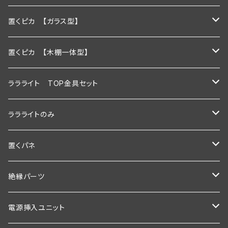
600ｍｍ
置くピカ 【ガラス型】
900ｍｍ
600ｍｍ
置くピカ 【木棚一体型】
1200ｍｍ
900ｍｍ
600mm
ララライト TOP金具セット
600ｍｍ以下
1200ｍｍ
900mm
600ｍｍ
ララライトのみ
900ｍｍ以下
600ｍｍ以下
1200ｍｍ
900ｍｍ
600ｍｍ
置くパネ
1200ｍｍ以下
900ｍｍ以下
600mm以下
1200ｍｍ
900ｍｍ
棚板幅600×奥行200ｍｍ
絶縁パーツ
1200ｍｍ以下
900mm以下
600ｍｍ以下
1200ｍｍ
棚板幅600×奥行250ｍｍ
シングルタイプ
電源挿入ユニット