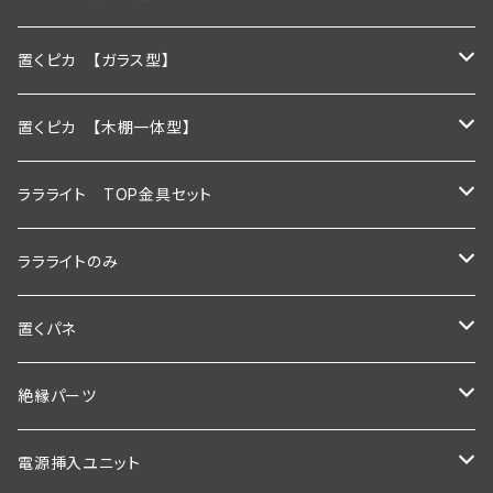
600ｍｍ
置くピカ 【ガラス型】
900ｍｍ
600ｍｍ
置くピカ 【木棚一体型】
1200ｍｍ
900ｍｍ
600mm
ララライト TOP金具セット
600ｍｍ以下
1200ｍｍ
900mm
600ｍｍ
ララライトのみ
900ｍｍ以下
600ｍｍ以下
1200ｍｍ
900ｍｍ
600ｍｍ
置くパネ
1200ｍｍ以下
900ｍｍ以下
600mm以下
1200ｍｍ
900ｍｍ
棚板幅600×奥行200ｍｍ
絶縁パーツ
1200ｍｍ以下
900mm以下
600ｍｍ以下
1200ｍｍ
棚板幅600×奥行250ｍｍ
シングルタイプ
電源挿入ユニット