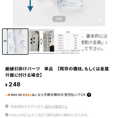
1
/4
絶縁引掛けパーツ 単品 【既存の棚柱、もしくは金属
什器に付ける場合】
248
¥
なら
手数料無料の
翌月払いでOK
別途送料がかかります。
送料を確認する
¥30,000以上のご注文で国内送料が無料になります。