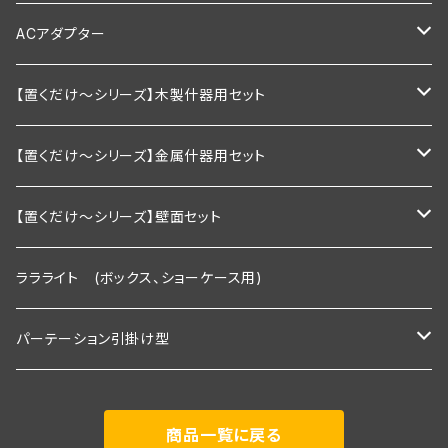
1200mm以下
900ｍｍ以下
600ｍｍ以下
棚板幅900×奥行200ｍｍ
ダブルタイプ
通常型
ACアダプター
1200ｍｍ以下
900ｍｍ以下
棚板幅900×奥行250ｍｍ
絶縁引掛けタイプ
調光器付き
業務用
【置くだけ～シリーズ】木製什器用セット
1200ｍｍ以下
棚板幅1200×奥行200ｍｍ
家庭用向け
2段セット
【置くだけ～シリーズ】金属什器用セット
棚板幅1200×奥行250ｍｍ
2段セット＋トップライト付き
Ｒシリーズ 30ｃｍ板・置くピカタイプ
【置くだけ～シリーズ】壁面セット
２段タイプ 埋込照明付き棚板×2枚＋棚板
3段セット
Ｒシリーズ 30ｃｍ板・埋込タイプ
Rシリーズ 【既存】タイプ
ララライト (ボックス、ショーケース用)
３段タイプ 埋込照明付き棚板×３枚＋棚板
２段タイプ 埋込照明付き棚板×2枚＋棚板
2段用タイプ
３段セット＋トップライト付き
Ｓシリーズ 30ｃｍ板・置くピカタイプ
Rシリーズ 【新規】30ｃｍ板・埋込タイプ
パーテーション引掛け型
３段＋トップライト付き
３段タイプ 埋込照明付き棚板×３枚＋棚板
2段用＋トップライト付き
２段タイプ 埋込照明付き棚板×2枚＋棚板
2段用タイプ 埋込照明付き棚板×2枚＋棚板
Ｓシリーズ 30ｃｍ板・埋込タイプ
Ｓシリーズ 【既存】タイプ
1800ｍｍタイプ(照明付き棚板2枚付き)
商品一覧に戻る