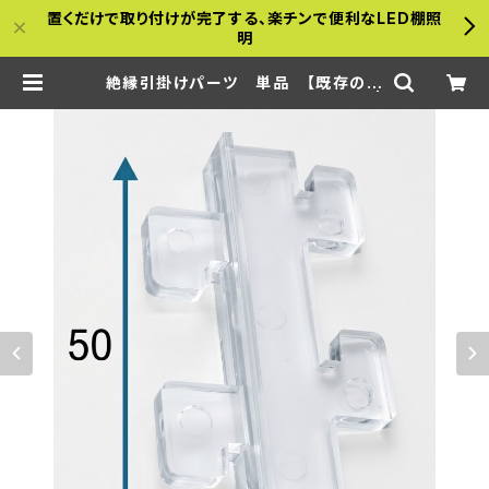
置くだけで取り付けが完了する、楽チンで便利なLED棚照
明
絶縁引掛けパーツ 単品 【既存の棚
柱、もしくは金属什器に付ける場合】 |
a-bamboo