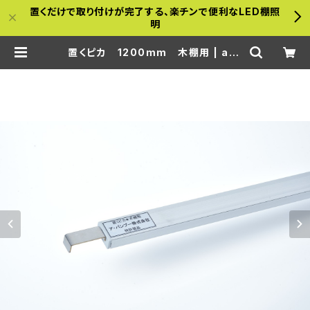
置くだけで取り付けが完了する、楽チンで便利なLED棚照
明
置くピカ 1200mm 木棚用 | a-b
amboo