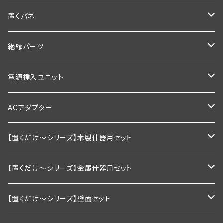
900ｍｍ以下
600ｍｍ以下
1200ｍｍ
900ｍｍ
600ｍｍ
置くパネ
1200ｍｍ以下
900ｍｍ以下
600mm以下
1200ｍｍ
900ｍｍ
棚板幅600×奥行200ｍｍ
絶縁パーツ
1200ｍｍ以下
900mm以下
600ｍｍ以下
1200ｍｍ
棚板幅600×奥行250ｍｍ
シングルタイプ
電源挿入ユニット
1200mm以下
900ｍｍ以下
600ｍｍ以下
棚板幅900×奥行200ｍｍ
ダブルタイプ
通常型
ACアダプター
1200ｍｍ以下
900ｍｍ以下
棚板幅900×奥行250ｍｍ
絶縁引掛けタイプ
調光器付き
業務用
【置くだけ～シリーズ】木製什器用セット
1200ｍｍ以下
棚板幅1200×奥行200ｍｍ
家庭用向け
2段セット
【置くだけ～シリーズ】金属什器用セット
棚板幅1200×奥行250ｍｍ
2段セット＋トップライト付き
Ｒシリーズ 30ｃｍ板・置くピカタイプ
【置くだけ～シリーズ】壁面セット