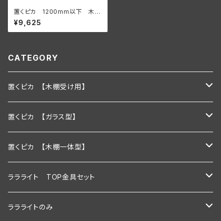
置くピカ 1200mm以下 木棚
用 【サイズオーダー】
¥9,625
CATEGORY
置くピカ 【木棚受け用】
600ｍｍ
置くピカ 【ガラス型】
900ｍｍ
600ｍｍ
置くピカ 【木棚一体型】
1200ｍｍ
900ｍｍ
600mm
ララライト TOP金具セット
600ｍｍ以下
1200ｍｍ
900mm
600ｍｍ
ララライトのみ