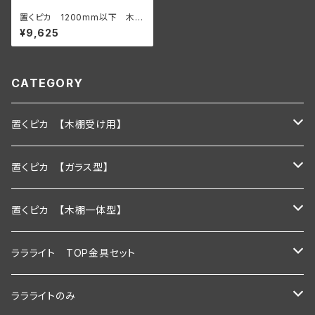
置くピカ 1200mm以下 木棚
用 【サイズオーダー】
¥9,625
CATEGORY
置くピカ 【木棚受け用】
600ｍｍ
置くピカ 【ガラス型】
900ｍｍ
600ｍｍ
置くピカ 【木棚一体型】
1200ｍｍ
900ｍｍ
600mm
ララライト TOP金具セット
600ｍｍ以下
1200ｍｍ
900mm
600ｍｍ
ララライトのみ