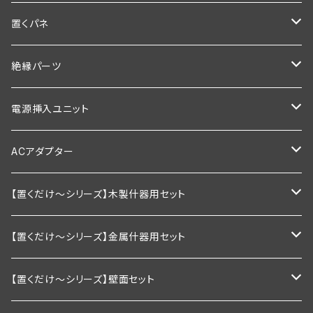
900ｍｍ以下
600ｍｍ以下
1200ｍｍ
900ｍｍ
600ｍｍ
置くパネ
1200ｍｍ以下
900ｍｍ以下
600mm以下
1200ｍｍ
900ｍｍ
棚板幅600×奥行200ｍｍ
絶縁パーツ
1200ｍｍ以下
900mm以下
600ｍｍ以下
1200ｍｍ
棚板幅600×奥行250ｍｍ
シングルタイプ
電源挿入ユニット
1200mm以下
900ｍｍ以下
600ｍｍ以下
棚板幅900×奥行200ｍｍ
ダブルタイプ
通常型
ACアダプター
1200ｍｍ以下
900ｍｍ以下
棚板幅900×奥行250ｍｍ
絶縁引掛けタイプ
調光器付き
業務用
【置くだけ～シリーズ】木製什器用セット
1200ｍｍ以下
棚板幅1200×奥行200ｍｍ
家庭用向け
2段セット
【置くだけ～シリーズ】金属什器用セット
棚板幅1200×奥行250ｍｍ
2段セット＋トップライト付き
Ｒシリーズ 30ｃｍ板・置くピカタイプ
【置くだけ～シリーズ】壁面セット